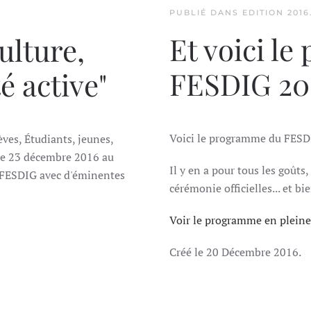
PUBLIÉ DANS
EDITION 2016
Et voici l
ulture,
FESDIG 20
é active"
Voici le programme du FESD
èves, Étudiants, jeunes,
t le 23 décembre 2016 au
Il y en a pour tous les goûts,
u FESDIG avec d'éminentes
cérémonie officielles... et bi
Voir le programme en pleine
Créé le
20 Décembre 2016
.