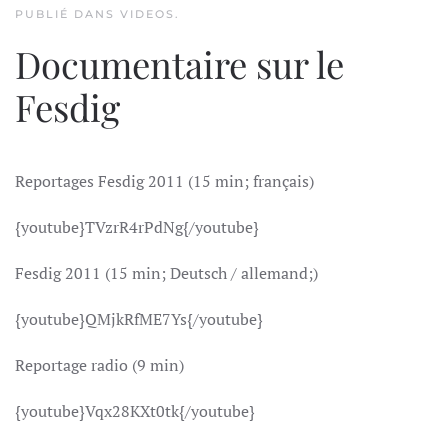
PUBLIÉ DANS
VIDEOS
.
Documentaire sur le
Fesdig
Reportages Fesdig 2011 (15 min; français)
{youtube}TVzrR4rPdNg{/youtube}
Fesdig 2011 (15 min; Deutsch / allemand;)
{youtube}QMjkRfME7Ys{/youtube}
Reportage radio (9 min)
{youtube}Vqx28KXt0tk{/youtube}