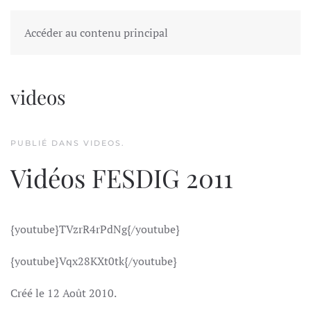
FESDIG
Accéder au contenu principal
videos
PUBLIÉ DANS
VIDEOS
.
Vidéos FESDIG 2011
{youtube}TVzrR4rPdNg{/youtube}
{youtube}Vqx28KXt0tk{/youtube}
Créé le
12 Août 2010
.