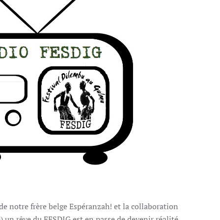
de notre frère belge Espéranzah! et la collaboration
e) un rêve du FESDIG est en passe de devenir réalité.