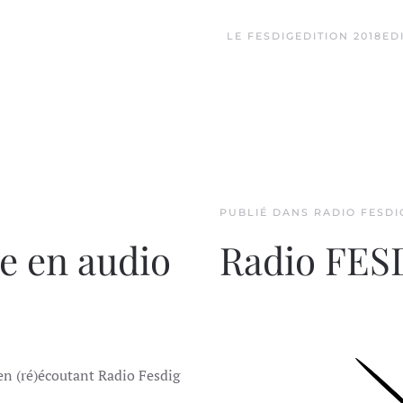
LE FESDIG
EDITION 2018
ED
PUBLIÉ DANS
RADIO FESDI
ée en audio
Radio FES
 en (ré)écoutant Radio Fesdig